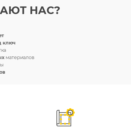
АЮТ НАС?
ет
д ключ
тка
ых
материалов
ды
ов