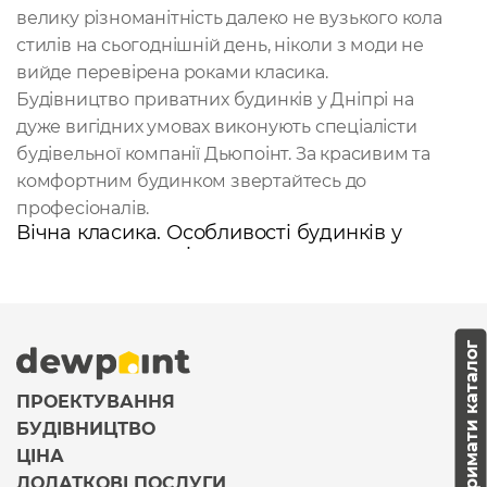
велику різноманітність далеко не вузького кола
стилів на сьогоднішній день, ніколи з моди не
вийде перевірена роками класика.
Будівництво приватних будинків у Дніпрі на
дуже вигідних умовах виконують спеціалісти
будівельної компанії Дьюпоінт. За красивим та
комфортним будинком звертайтесь до
професіоналів.
Вічна класика. Особливості будинків у
класичному стилі
Зведення заміського
будинку з гаражем
,
мансардою та/або
терасою
під ключ у стилі
Отримати каталог
класика — це досить довгий і трудомісткий захід.
У порівнянні — будинки інших стилів можна
ПРОЕКТУВАННЯ
реалізувати швидше. Здебільшого тривалість
БУДІВНИЦТВО
обумовлюється декоруванням, яке займає
ЦІНА
досить багато часу, наприклад, для
ДОДАТКОВІ ПОСЛУГИ