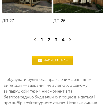
ДП-27
ДП-26
1
2
3
4
НАПИШІТЬ НАМ
Побудувати будинок з вражаючим зовнішнім
виглядом — завдання не з легких. В даному
випадку, крім технічних моментів та
безпосередньо будівельних процесів, йдеться і
про вибір архітектурного стилю. Незважаючи на