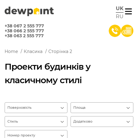
UK
RU
+38 067 2 555 777
+38 066 2 555 777
+38 063 2 555 777
Home
/
Класика
/
Сторінка 2
Проекти будинків у
класичному стилі
Поверховість
Площа
Стиль
Додатково
Номер проекту